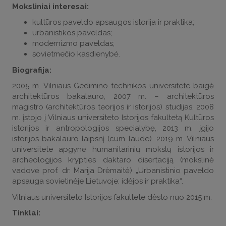
Moksliniai interesai:
kultūros paveldo apsaugos istorija ir praktika;
urbanistikos paveldas;
modernizmo paveldas;
sovietmečio kasdienybė.
Biografija:
2005 m. Vilniaus Gedimino technikos universitete baigė
architektūros bakalauro, 2007 m. – architektūros
magistro (architektūros teorijos ir istorijos) studijas. 2008
m. įstojo į Vilniaus universiteto Istorijos fakultetą Kultūros
istorijos ir antropologijos specialybę, 2013 m. įgijo
istorijos bakalauro laipsnį (cum laude). 2019 m. Vilniaus
universitete apgynė humanitarinių mokslų istorijos ir
archeologijos krypties daktaro disertaciją (mokslinė
vadovė prof. dr. Marija Drėmaitė) „Urbanistinio paveldo
apsauga sovietinėje Lietuvoje: idėjos ir praktika“.
Vilniaus universiteto Istorijos fakultete dėsto nuo 2015 m.
Tinklai: