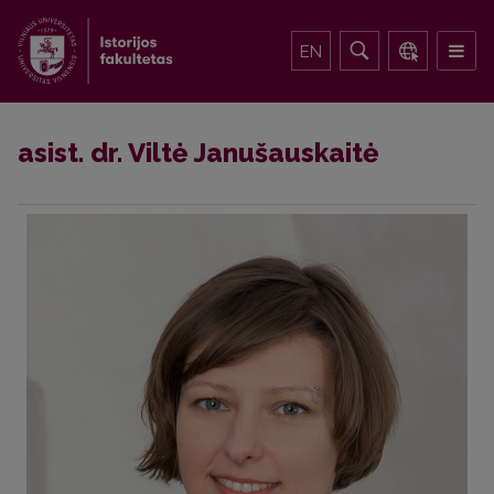
EN
asist. dr. Viltė Janušauskaitė