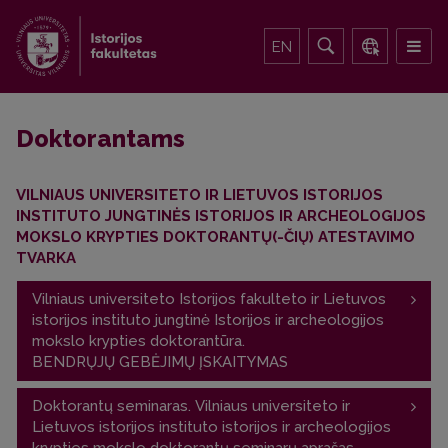
EN
Doktorantams
VILNIAUS UNIVERSITETO IR LIETUVOS ISTORIJOS
INSTITUTO JUNGTINĖS ISTORIJOS IR ARCHEOLOGIJOS
MOKSLO KRYPTIES DOKTORANTŲ(-ČIŲ) ATESTAVIMO
TVARKA
Vilniaus universiteto Istorijos fakulteto ir Lietuvos
istorijos instituto jungtinė Istorijos ir archeologijos
mokslo krypties doktorantūra.
BENDRŲJŲ GEBĖJIMŲ ĮSKAITYMAS
I. VU mokymai – kreditai suteikiami VU.
Doktorantų seminaras. Vilniaus universiteto ir
Lietuvos istorijos instituto istorijos ir archeologijos
II. Mokslinė stažuotė – 1 savaitė 1 kr.
krypties mokslo doktorantų seminarų aprašas