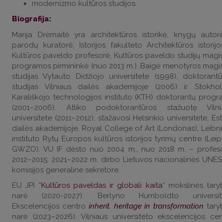
modernizmo kultūros studijos.
Biografija:
Marija Drėmaitė yra architektūros istorikė, knygų autor
parodų kuratorė; Istorijos fakulteto Architektūros istorijo
Kultūros paveldo profesorė, Kultūros paveldo studijų magi
programos pirmininkė (nuo 2013 m.). Baigė menotyros magi
studijas Vytauto Didžiojo universitete (1998), doktorant
studijas Vilniaus dailės akademijoje (2006) ir Stokho
Karališkojo technologijos instituto (KTH) doktorantų prog
(2001–2006). Atliko podoktorantūros stažuotę Vilni
universitete (2011–2012), stažavosi Helsinkio universitete, Est
dailės akademijoje, Royal College of Art (Londonas), Leibn
instituto Rytų Europos kultūros istorijos tyrimų centre (Leip
GWZO). VU IF dėsto nuo 2004 m., nuo 2018 m. – profeso
2012–2015; 2021–2022 m. dirbo Lietuvos nacionalinės UNE
komisijos generaline sekretore.
EU JPI “
Kultūros paveldas ir globali kaita
“ mokslinės tar
narė (2020-2027). Berlyno Humboldto universit
Ekscelencijos centro
inherit. heritage in transformation
tary
narė (2023–2026). Vilniaus universiteto ekscelencijos ce