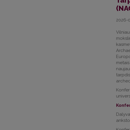
Tar
(NA
2026-0
Vilni
moksli
kasmet
Archa
Europo
metais
nauja
tarpd
archeo
Konfe
univers
Konfe
Dalyv
anksto 
Konfer