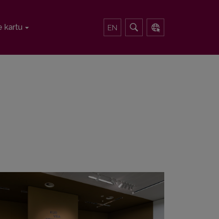
 kartu
EN