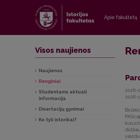
Apie fakultetą
Re
Visos naujienos
Naujienos
Par
Renginiai
2026-0
Studentams aktuali
2026-1
informacija
Disertacijų gynimai
Biržel
PASca
Ko tyli istorikai?
kuruo
didžia
vaizdu