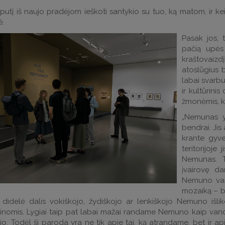
uputį iš naujo pradėjom ieškoti santykio su tuo, ką matom, ir kei
ė.
Pasak jos, 
pačią upės
kraštovaizdį
atoslūgius 
labai svarb
ir kultūrinis
žmonėmis, ku
„Nemunas y
bendrai. Jis
krante gyve
teritorijoje 
Nemunas. Ta
įvairovę d
Nemuno vaiz
mozaiką – b
 didelė dalis vokiškojo, žydiškojo ar lenkiškojo Nemuno išliko
nomis. Lygiai taip pat labai mažai randame Nemuno kaip vanden
io. Todėl ši paroda yra ne tik apie tai, ką atrandame, bet ir ap