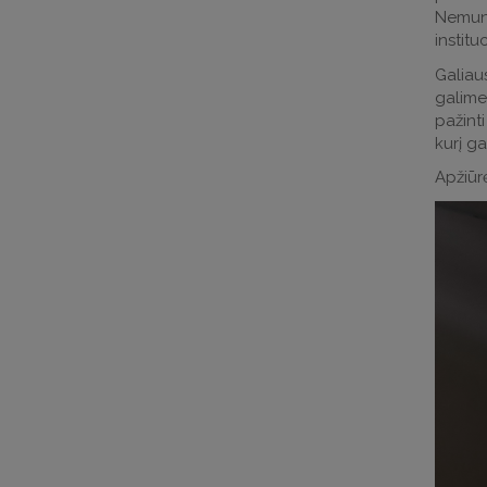
Nemuna
institu
Galiau
galime
pažint
kurį g
Apžiūrė