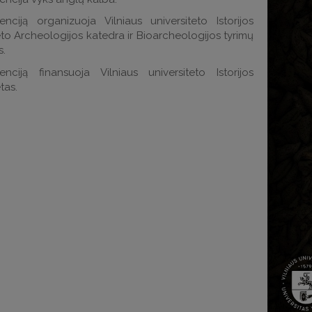
enciją organizuoja Vilniaus universiteto Istorijos
eto Archeologijos katedra ir Bioarcheologijos tyrimų
s.
enciją finansuoja Vilniaus universiteto Istorijos
tas.