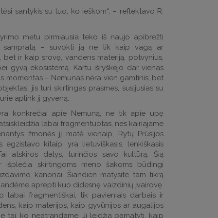
tėsi santykis su tuo, ko ieškom“, – reflektavo R.
tyrimo metu pirmiausia teko iš naujo apibrėžti
 sampratą – suvokti ją ne tik kaip vagą ar
, bet ir kaip srovę, vandens materiją, potvynius,
bei gyvą ekosistemą. Kartu išryškėjo dar vienas
us momentas – Nemunas nėra vien gamtinis, bet
 objektas, jis turi skirtingas prasmes, susijusias su
rie aplink jį gyveną.
ra konkrečiai apie Nemuną, ne tik apie upę
 atsiskleidžia labai fragmentuotas, nes kairiajame
nantys žmonės jį matė vienaip, Rytų Prūsijos
jis egzistavo kitaip, yra lietuviškasis, lenkiškasis
i atskiros dalys, turinčios savo kultūrą. Šią
ar išplečia skirtingoms meno šakoms būdingi
davimo kanonai. Šiandien matysite tam tikrą
andėme aprėpti kuo didesnę vaizdinių įvairovę.
 labai fragmentiškai, tik pavieniais darbais ir
s, kaip materijos, kaip gyvūnijos ar augalijos
ie tai, ko neatrandame. Ji leidžia pamatyti, kaip