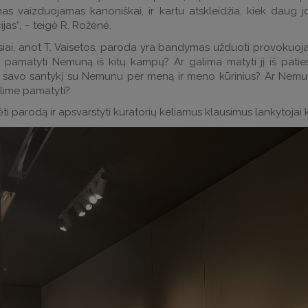
s vaizduojamas kanoniškai, ir kartu atskleidžia, kiek daug
cijas“, – teigė R. Rožėnė.
siai, anot T. Vaisetos, paroda yra bandymas užduoti provokuoj
 pamatyti Nemuną iš kitų kampų? Ar galima matyti jį iš pat
i savo santykį su Nemunu per meną ir meno kūrinius? Ar Nemuna
alime pamatyti?
ti parodą ir apsvarstyti kuratorių keliamus klausimus lankytojai k