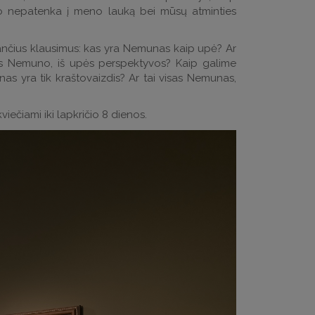
 jo nepatenka į meno lauką bei mūsų atminties
ančius klausimus: kas yra Nemunas kaip upė? Ar
ies Nemuno, iš upės perspektyvos? Kaip galime
s yra tik kraštovaizdis? Ar tai visas Nemunas,
viečiami iki lapkričio 8 dienos.