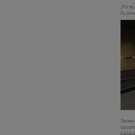
„Po tr
Rožėn
Tačiau
užuomi
pasaul