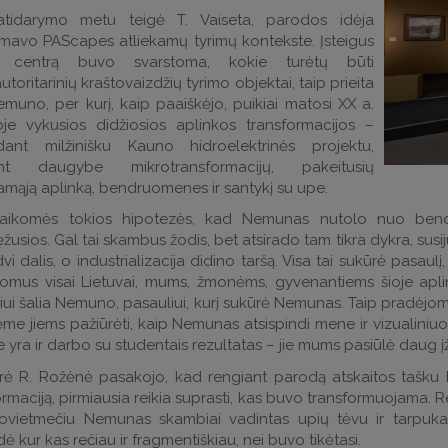
atidarymo metu teigė T. Vaiseta, parodos idėja
rmavo PAScapes atliekamų tyrimų kontekste. Įsteigus
ų centrą buvo svarstoma, kokie turėtų būti
utoritarinių kraštovaizdžių tyrimo objektai, taip prieita
emuno, per kurį, kaip paaiškėjo, puikiai matosi XX a.
oje vykusios didžiosios aplinkos transformacijos –
dant milžinišku Kauno hidroelektrinės projektu,
ant daugybe mikrotransformacijų, pakeitusių
mąją aplinką, bendruomenes ir santykį su upe.
laikomės tokios hipotezės, kad Nemunas nutolo nuo bendr
žusios. Gal tai skambus žodis, bet atsirado tam tikra dykra, susij
vi dalis, o industrializacija didino taršą. Visa tai sukūrė pasau
domus visai Lietuvai, mums, žmonėms, gyvenantiems šioje apli
iui šalia Nemuno, pasauliui, kurį sukūrė Nemunas. Taip pradėjome
ėme jiems pažiūrėti, kaip Nemunas atsispindi mene ir vizualiniuos
yra ir darbo su studentais rezultatas – jie mums pasiūlė daug įžv
rė R. Rožėnė pasakojo, kad rengiant parodą atskaitos tašku bu
rmaciją, pirmiausia reikia suprasti, kas buvo transformuojama. Rez
ovietmečiu Nemunas skambiai vadintas upių tėvu ir tarpukari
ė kur kas rečiau ir fragmentiškiau, nei buvo tikėtasi.