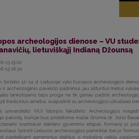
opos archeologijos dienose – VU stude
navičių, lietuviškąjį Indianą Džounsą
6-13 15:00
6-13 16:30
. birželio 12–14 d. Lietuvoje vyks Europos archeologijos dienos.
 ir archeologinio paveldo pažinimui, jau aštuntus metus vyksian
galis lankytojams taps proga ne tik geriau pažinti archeologijos 
ti tradicinius amatus, susipažinti su archeologijos užkulisiais bei 
us universiteto (VU) Istorijos fakulteto Archeologijos mag
ė parodą, kurioje bus pristatoma mažai žinoma dr. Jono Basan
ptariami svarbiausi daktaro gyvenimo etapai, formavę jo požiūrį
vičiaus tyrinėti Lietuvos archeologijos paminklai bei jo formuo
isti pasitelkiant asmeninius daiktus, o mokslinę veiklą, pasižy