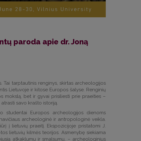
ntų paroda apie dr. Joną
 Tai tarptautinis renginys, skirtas archeologijos
tis Lietuvoje ir kitose Europos šalyse. Renginių
mokslą, bet ir gyvai prisiliesti prie praeities –
atrasti savo krašto istoriją.
istro studentai Europos archeologijos dienoms
avičiaus archeologinė ir antropologinė veikla.
 į lietuvių praeitį. Ekspozicijoje pristatomi J.
tos lietuvių kilmės teorijos. Asmenybę siekiama
mėjusią atkaklumu ir smalsumu, – archeologinius