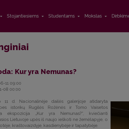
Stojantiesiems
Studentams
Mokslas
Dirbkime
nginiai
oda: Kur yra Nemunas?
6-11 09:00
1-08 00:00
io 11 d. Nacionalinėje dailės galerijoje atidaryta
pes istorikų Rugilės Rožėnės ir Tomo Vaisetos
ta ekspozicija „Kur yra Nemunas?“, kviečianti
usios Lietuvoje upės iš naujo ieškoti ne žemėlapyje, o
otėje, kraštovaizdyje, kasdienybėje ir tapatybėje.