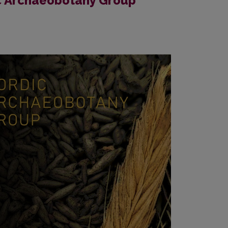
ic Archaeobotany Group