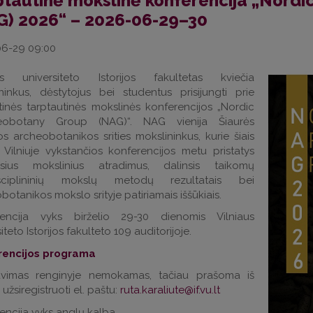
ptautinė mokslinė konferencija „Nord
G) 2026“ – 2026-06-29–30
6-29 09:00
aus universiteto Istorijos fakultetas kviečia
ninkus, dėstytojus bei studentus prisijungti prie
inės tarptautinės mokslinės konferencijos „Nordic
eobotany Group (NAG)“. NAG vienija Šiaurės
s archeobotanikos srities mokslininkus, kurie šiais
 Vilniuje vykstančios konferencijos metu pristatys
usius mokslinius atradimus, dalinsis taikomų
isciplininių mokslų metodų rezultatais bei
botanikos mokslo srityje patiriamais iššūkiais.
rencija vyks birželio 29-30 dienomis Vilniaus
iteto Istorijos fakulteto 109 auditorijoje.
rencijos programa
avimas renginyje nemokamas, tačiau prašoma iš
užsiregistruoti el. paštu:
encija vyks anglų kalba.