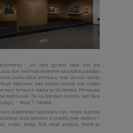
uomenių – jos tarsi gyvena šalia, bet yra
usi su tuo, kad hidroelektrinė savotiškai padalijo
lį, kuris mums labai įdomus ir, man atrodo, turėtų
nkoje. Manome, kad svarbu klausti, kas nutiko
 savo tyrimus ir darbą su studentais. Pirmiausia
e šaltiniuose. Tai, ką šiandien matote, tam tikra
algų“, – teigė T. Vaiseta.
vo pasirinktas tarpukaris, nes norint suprasti
ultatai, anot istorikės, iš pradžių kiek stebino –
u, rodės, turėjo būti labai svarbus, mene jis