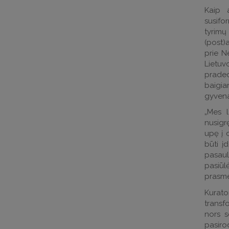
Kaip 
susifo
tyrim
(post)a
prie N
Lietuv
prade
baigi
gyvena
„Mes 
nusigrę
upę į d
būti į
pasaul
pasiūl
prasme 
Kurato
transfo
nors s
pasirod