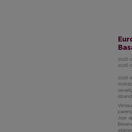
Eur
Basa
2026-0
2026-0
2026 m
mokslo
savait
išbandy
Vilnia
pareng
Joje a
Basana
atskle